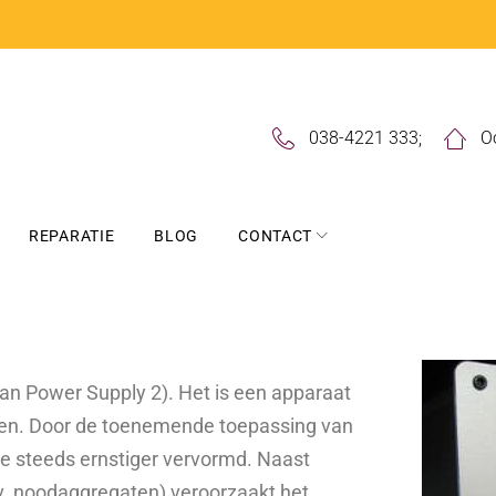
038-4221 333
;
O
REPARATIE
BLOG
CONTACT
ean Power Supply 2). Het is een apparaat
onen. Door de toenemende toepassing van
ie steeds ernstiger vervormd. Naast
ijv. noodaggregaten) veroorzaakt het