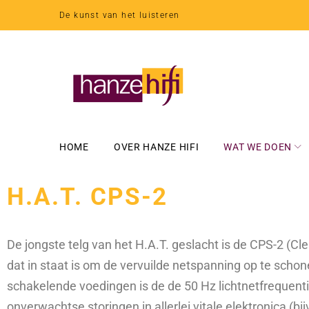
De kunst van het luisteren
HOME
OVER HANZE HIFI
WAT WE DOEN
H.A.T. CPS-2
De jongste telg van het H.A.T. geslacht is de CPS-2 (Cl
dat in staat is om de vervuilde netspanning op te sch
schakelende voedingen is de de 50 Hz lichtnetfrequent
onverwachtse storingen in allerlei vitale elektronica (b