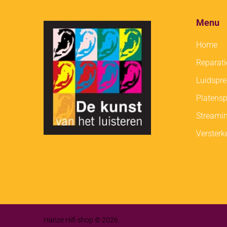
Menu
Home
Reparati
Luidspre
Platensp
Streami
Versterk
Hanze Hifi shop © 2026.