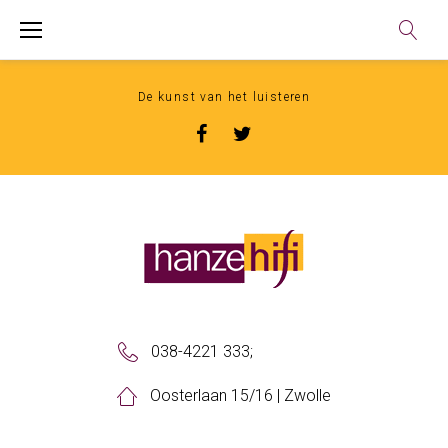
Skip
to
content
De kunst van het luisteren
Facebook
Twitter
038-4221 333
;
Oosterlaan 15/16 | Zwolle